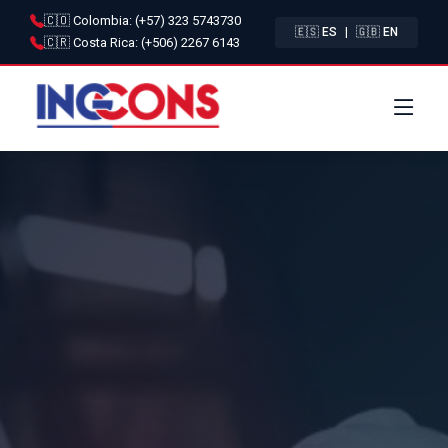
🇨🇴 Colombia: (+57) 323 5743730
|
🇪🇸 ES
🇬🇧 EN
🇨🇷 Costa Rica: (+506) 2267 6143