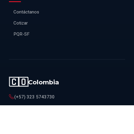
Contáctanos
Cotizar
PQR-SF
🇨🇴
Colombia
(+57) 323 5743730
lmora@ingcons.com.co
Centro Empresarial Bayunca bodega 16,
Carrera la cordialidad Km 16 - Bayunca,
Cartagena - Colombia