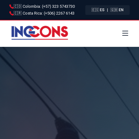
🇨🇴 Colombia: (+57) 323 5743730
|
🇪🇸 ES
🇬🇧 EN
🇨🇷 Costa Rica: (+506) 2267 6143